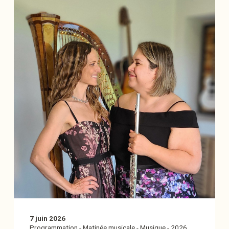
7 juin 2026
Programmation
-
Matinée musicale
-
Musique
-
2026