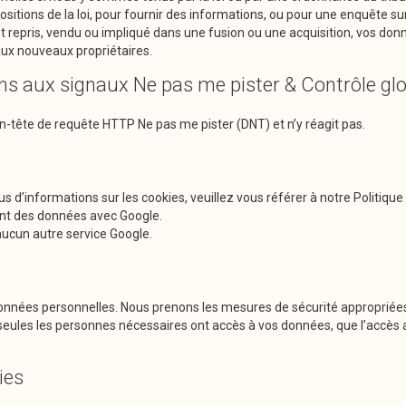
itions de la loi, pour fournir des informations, ou pour une enquête sur 
st repris, vendu ou impliqué dans une fusion ou une acquisition, vos don
aux nouveaux propriétaires.
aux signaux Ne pas me pister & Contrôle globa
n-tête de requête HTTP Ne pas me pister (DNT) et n’y réagit pas.
lus d’informations sur les cookies, veuillez vous référer à notre Politiq
nt des données avec Google.
aucun autre service Google.
nnées personnelles. Nous prenons les mesures de sécurité appropriées p
 seules les personnes nécessaires ont accès à vos données, que l’accè
ies