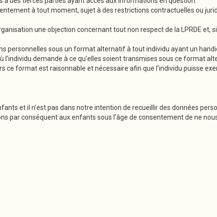
 à des tierces parties ayant accès aux informations en question.
nsentement à tout moment, sujet à des restrictions contractuelles ou jur
rganisation une objection concernant tout non respect de la LPRDE et, s
 personnelles sous un format alternatif à tout individu ayant un handica
ù l’individu demande à ce qu’elles soient transmises sous ce format alte
rs ce format est raisonnable et nécessaire afin que l’individu puisse exer
nfants et il n’est pas dans notre intention de recueillir des données pe
ons par conséquent aux enfants sous l’âge de consentement de ne nou