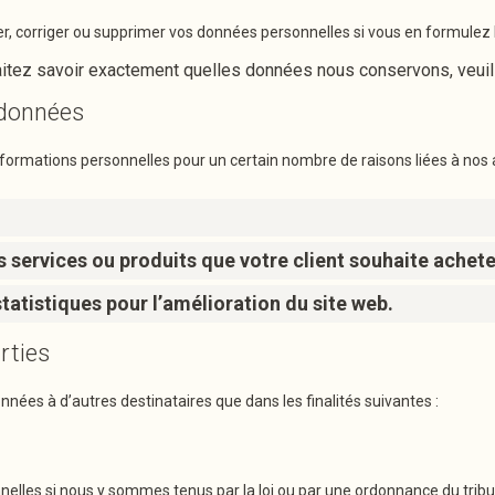
er, corriger ou supprimer vos données personnelles si vous en formule
itez savoir exactement quelles données nous conservons, veuill
e données
nformations personnelles pour un certain nombre de raisons liées à nos
s services ou produits que votre client souhaite achet
tatistiques pour l’amélioration du site web.
rties
ées à d’autres destinataires que dans les finalités suivantes :
lles si nous y sommes tenus par la loi ou par une ordonnance du tribuna